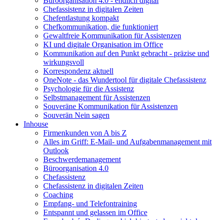
Büroorganisation 4.0 - endlich digital
Chefassistenz in digitalen Zeiten
Chefentlastung kompakt
Chefkommunikation, die funktioniert
Gewaltfreie Kommunikation für Assistenzen
KI und digitale Organisation im Office
Kommunikation auf den Punkt gebracht - präzise und
wirkungsvoll
Korrespondenz aktuell
OneNote - das Wundertool für digitale Chefassistenz
Psychologie für die Assistenz
Selbstmanagement für Assistenzen
Souveräne Kommunikation für Assistenzen
Souverän Nein sagen
Inhouse
Firmenkunden von A bis Z
Alles im Griff: E-Mail- und Aufgabenmanagement mit
Outlook
Beschwerdemanagement
Büroorganisation 4.0
Chefassistenz
Chefassistenz in digitalen Zeiten
Coaching
Empfang- und Telefontraining
Entspannt und gelassen im Office