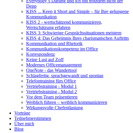
Everybody´s Darling und ich bin trotzdem nicht der
Depp
KISS ... Keep it Short and Simple – für Ihre gelungene
Kommunikation
KISS 2 - wertschätzend kommunizieren,
Wertschätzung erfahren
KISS 3: Schwierige Gesprächssituationen meistern
KISS 4: Das Geheimnis Ihres charismatischen Auftritts
Kommunikation und Rhetorik
Kommunikationskompetenz im Office
Korrespondenz
Keine Lust auf Zoff
Modernes Officemanagement
OneNote - das Wundertool
Schlagfertig, sprachgewandt und spontan
Telefontraining fürs Office
Vertriebstraining - Modul 1
Vertriebstraining - Modul 2
Vor dem Team präsentieren
Weiblich führen – weiblich kommunizieren
Wirkungsvolle Chefentlastung
Vorträge
Teilnehmerstimmen
Über mich
Blog