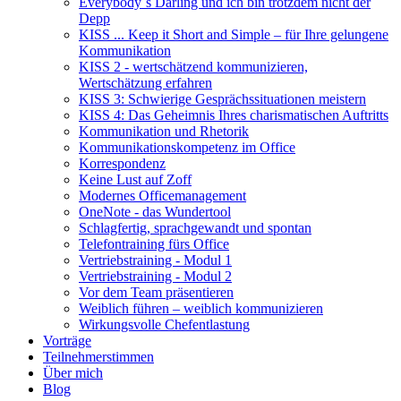
Everybody´s Darling und ich bin trotzdem nicht der
Depp
KISS ... Keep it Short and Simple – für Ihre gelungene
Kommunikation
KISS 2 - wertschätzend kommunizieren,
Wertschätzung erfahren
KISS 3: Schwierige Gesprächssituationen meistern
KISS 4: Das Geheimnis Ihres charismatischen Auftritts
Kommunikation und Rhetorik
Kommunikationskompetenz im Office
Korrespondenz
Keine Lust auf Zoff
Modernes Officemanagement
OneNote - das Wundertool
Schlagfertig, sprachgewandt und spontan
Telefontraining fürs Office
Vertriebstraining - Modul 1
Vertriebstraining - Modul 2
Vor dem Team präsentieren
Weiblich führen – weiblich kommunizieren
Wirkungsvolle Chefentlastung
Vorträge
Teilnehmerstimmen
Über mich
Blog