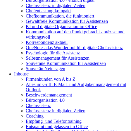
Büroorganisation 4.0 - endlich digital
Chefassistenz in digitalen Zeiten
Chefentlastung kompakt
Chefkommunikation, die funktioniert
Gewaltfreie Kommunikation für Assistenzen
KI und digitale Organisation im Office
Kommunikation auf den Punkt gebracht - präzise und
wirkungsvoll
Korrespondenz aktuell
OneNote - das Wundertool für digitale Chefassistenz
Psychologie für die Assistenz
Selbstmanagement für Assistenzen
Souveräne Kommunikation für Assistenzen
Souverän Nein sagen
Inhouse
Firmenkunden von A bis Z
Alles im Griff: E-Mail- und Aufgabenmanagement mit
Outlook
Beschwerdemanagement
Büroorganisation 4.0
Chefassistenz
Chefassistenz in digitalen Zeiten
Coaching
Empfang- und Telefontraining
Entspannt und gelassen im Office